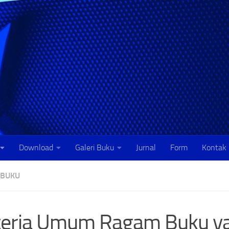
Download
Galeri Buku
Jurnal
Form
Kontak
 BUKU
teria Umum Ragam Buku y