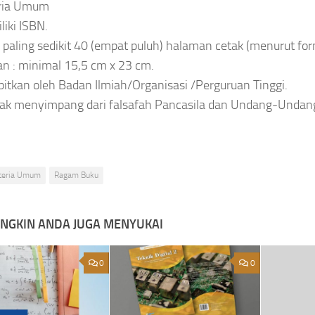
eria Umum
liki ISBN.
l paling sedikit 40 (empat puluh) halaman cetak (menurut fo
an : minimal 15,5 cm x 23 cm.
rbitkan oleh Badan Ilmiah/Organisasi /Perguruan Tinggi.
tidak menyimpang dari falsafah Pancasila dan Undang-Undan
iteria Umum
Ragam Buku
NGKIN ANDA JUGA MENYUKAI
0
0