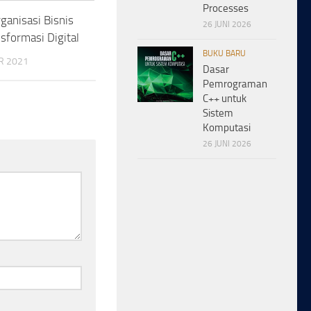
Processes
rganisasi Bisnis
26 JUNI 2026
nsformasi Digital
BUKU BARU
R 2021
Dasar
Pemrograman
C++ untuk
Sistem
Komputasi
26 JUNI 2026