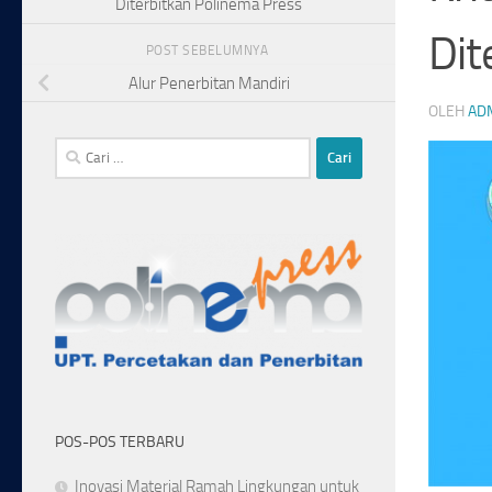
Diterbitkan Polinema Press
Dit
POST SEBELUMNYA
Alur Penerbitan Mandiri
OLEH
AD
Cari
untuk:
POS-POS TERBARU
Inovasi Material Ramah Lingkungan untuk