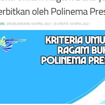
erbitkan oleh Polinema Pre
MIN
· DIPUBLIKASIKAN
18 APRIL 2021
· DI UPDATE
18 APRIL 2021