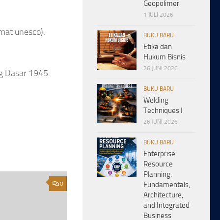
Geopolimer
1 JULI 2026
rmat unesco).
BUKU BARU
Etika dan
Hukum Bisnis
26 JUNI 2026
g Dasar 1945.
BUKU BARU
Welding
Techniques I
26 JUNI 2026
BUKU BARU
Enterprise
Resource
Planning:
0
Fundamentals,
Architecture,
and Integrated
Business