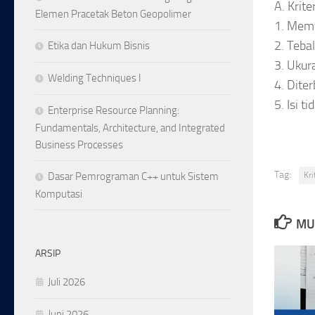
A. Krit
Elemen Pracetak Beton Geopolimer
1. Memi
2. Teba
Etika dan Hukum Bisnis
3. Ukur
Welding Techniques I
4. Dite
5. Isi 
Enterprise Resource Planning:
Fundamentals, Architecture, and Integrated
Business Processes
Tag:
Kr
Dasar Pemrograman C++ untuk Sistem
Komputasi
MU
ARSIP
Juli 2026
Juni 2026