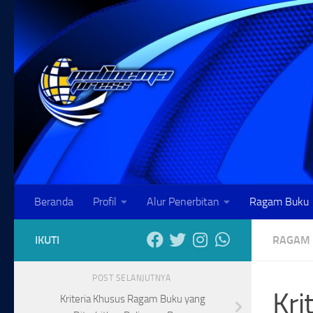
Skip to content
Beranda
Profil
Alur Penerbitan
Ragam Buku
IKUTI
RAGAM
POST SELANJUTNYA
Kri
Kriteria Khusus Ragam Buku yang