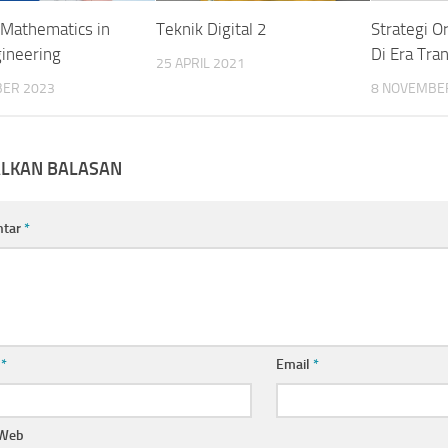
 Mathematics in
Teknik Digital 2
Strategi O
gineering
Di Era Tra
25 APRIL 2021
BER 2023
8 NOVEMBE
ALKAN BALASAN
ntar
*
a
*
Email
*
 Web