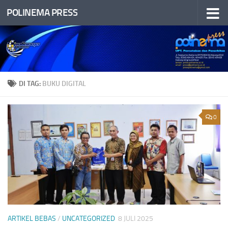
POLINEMA PRESS
Skip to content
DI TAG:
BUKU DIGITAL
0
ARTIKEL BEBAS
/
UNCATEGORIZED
8 JULI 2025