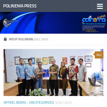
POLINEMA PRESS
Skip to content
ARSIP BULANAN:
JULI 2025
0
ARTIKEL BEBAS
/
UNCATEGORIZED
8 JULI 2025