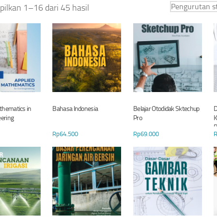
lkan 1–16 dari 45 hasil
thematics in
Bahasa Indonesia
Belajar Otodidak Sktechup
D
eering
Pro
K
B
Rp
64.500
Rp
69.000