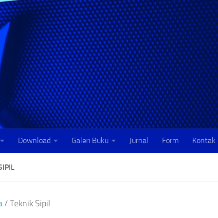
Download
Galeri Buku
Jurnal
Form
Kontak
SIPIL
a
/ Teknik Sipil