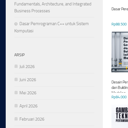
Fundamentals, Architecture, and Integrated
Dasar Pere
Business Processes
Dasar Pemrograman C++ untuk Sistem
Rp
88.500
Komputasi
ARSIP
Juli 2026
Juni 2026
Desain Pe
dan Buildi
Mei 2026
Modeling
Rp
84.000
April 2026
Februari 2026