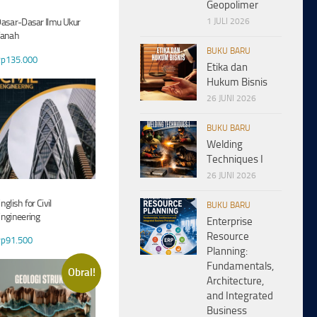
Geopolimer
1 JULI 2026
asar-Dasar Ilmu Ukur
Tanah
BUKU BARU
Rp
135.000
Etika dan
Hukum Bisnis
26 JUNI 2026
BUKU BARU
Welding
Techniques I
26 JUNI 2026
nglish for Civil
BUKU BARU
ngineering
Enterprise
Resource
Rp
91.500
Planning:
Fundamentals,
Obral!
Architecture,
and Integrated
Business