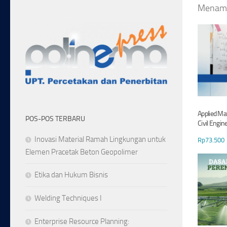
Menampi
Applied Ma
POS-POS TERBARU
Civil Engin
Inovasi Material Ramah Lingkungan untuk
Rp
73.500
Elemen Pracetak Beton Geopolimer
Etika dan Hukum Bisnis
Welding Techniques I
Enterprise Resource Planning: