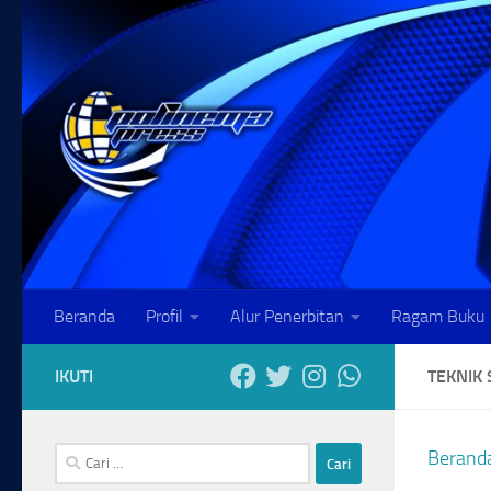
Skip to content
Beranda
Profil
Alur Penerbitan
Ragam Buku
IKUTI
TEKNIK 
Cari
Berand
untuk: