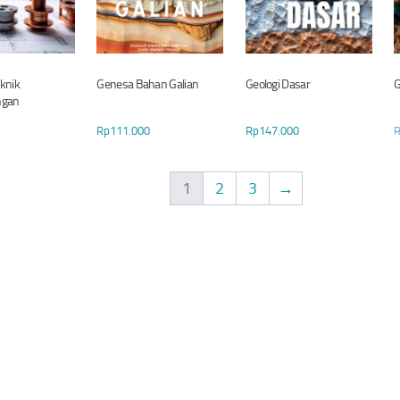
knik
Genesa Bahan Galian
Geologi Dasar
G
ngan
Rp
111.000
Rp
147.000
1
2
3
→