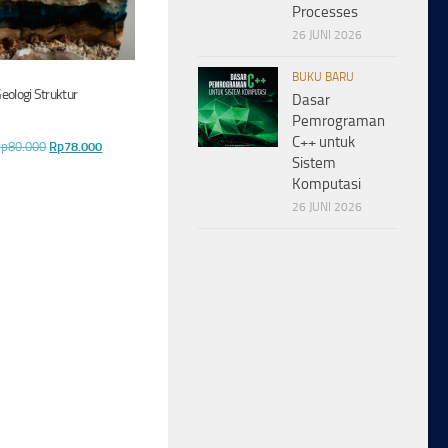
Processes
26 JUNI 2026
BUKU BARU
eologi Struktur
Dasar
Pemrograman
C++ untuk
Harga
Harga
Rp
80.000
Rp
78.000
Sistem
aslinya
saat
Komputasi
adalah:
ini
26 JUNI 2026
Rp80.000.
adalah:
Rp78.000.