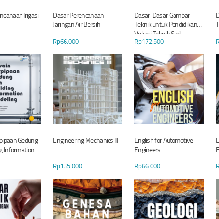
ncanaan Irigasi
Dasar Perencanaan
Dasar-Dasar Gambar
D
Jaringan Air Bersih
Teknik untuk Pendidikan
Vokasi Teknik Sipil
Rp
66.000
Rp
172.500
rpipaan Gedung
Engineering Mechanics III
English for Automotive
E
ng Information
Engineers
E
Rp
135.000
Rp
66.000