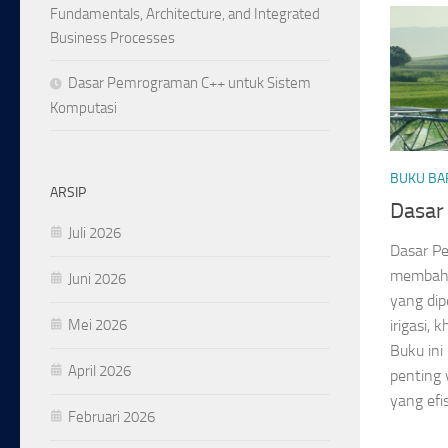
Fundamentals, Architecture, and Integrated
Business Processes
Dasar Pemrograman C++ untuk Sistem
Komputasi
BUKU BA
ARSIP
Dasar 
Juli 2026
Dasar Pe
membaha
Juni 2026
yang dip
Mei 2026
irigasi,
Buku ini
April 2026
penting 
yang efis
Februari 2026