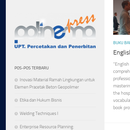
BUKU BA
Engli
“English
POS-POS TERBARU
comprehe
professi
Inovasi Material Ramah Lingkungan untuk
masterin
Elemen Pracetak Beton Geopolimer
the hosp
vocabula
Etika dan Hukum Bisnis
book prov
Welding Techniques I
Enterprise Resource Planning: