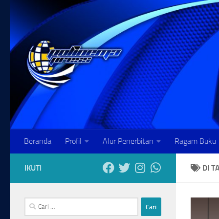
Skip to content
Beranda
Profil
Alur Penerbitan
Ragam Buku
IKUTI
DI T
Cari
untuk: