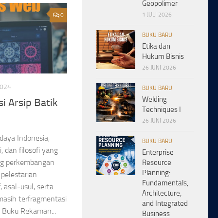
Geopolimer
1 JULI 2026
0
BUKU BARU
Etika dan
Hukum Bisnis
26 JUNI 2026
2024
BUKU BARU
Welding
 Arsip Batik
Techniques I
26 JUNI 2026
udaya Indonesia,
BUKU BARU
i, dan filosofi yang
Enterprise
ng perkembangan
Resource
Planning:
pelestarian
Fundamentals,
 asal-usul, serta
Architecture,
masih terfragmentasi
and Integrated
i. Buku Rekaman...
Business