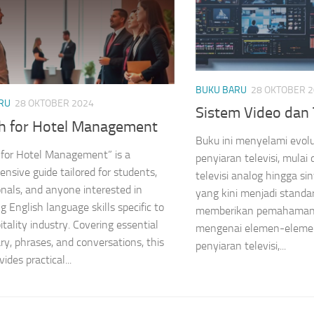
BUKU BARU
28 OKTOBER 
RU
28 OKTOBER 2024
Sistem Video dan 
sh for Hotel Management
Buku ini menyelami evolu
 for Hotel Management” is a
penyiaran televisi, mulai 
nsive guide tailored for students,
televisi analog hingga sin
onals, and anyone interested in
yang kini menjadi standar
g English language skills specific to
memberikan pemahaman
itality industry. Covering essential
mengenai elemen-eleme
ry, phrases, and conversations, this
penyiaran televisi,...
ides practical...