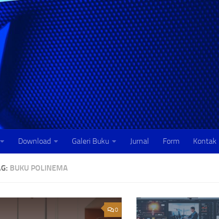
Download
Galeri Buku
Jurnal
Form
Kontak
AG:
BUKU POLINEMA
0