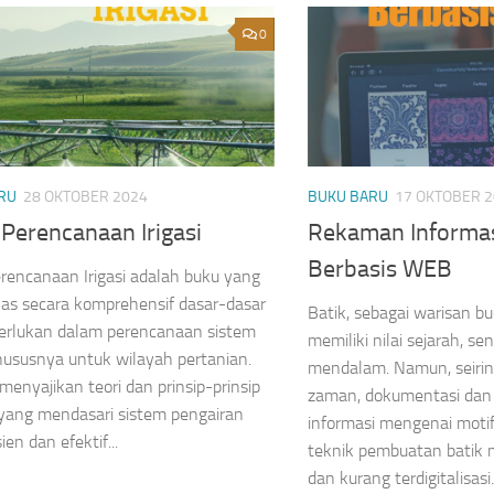
0
RU
28 OKTOBER 2024
BUKU BARU
17 OKTOBER 
Perencanaan Irigasi
Rekaman Informasi
Berbasis WEB
rencanaan Irigasi adalah buku yang
s secara komprehensif dasar-dasar
Batik, sebagai warisan b
erlukan dalam perencanaan sistem
memiliki nilai sejarah, sen
 khususnya untuk wilayah pertanian.
mendalam. Namun, seiri
 menyajikan teori dan prinsip-prinsip
zaman, dokumentasi dan 
yang mendasari sistem pengairan
informasi mengenai motif,
ien dan efektif...
teknik pembuatan batik 
dan kurang terdigitalisas