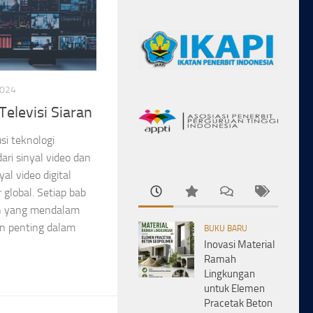
2024
Televisi Siaran
si teknologi
dari sinyal video dan
yal video digital
 global. Setiap bab
 yang mendalam
n penting dalam
BUKU BARU
Inovasi Material
Ramah
Lingkungan
untuk Elemen
Pracetak Beton