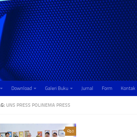
Download
Galeri Buku
Jurnal
Form
Kontak
AG:
UNS PRESS POLINEMA PRESS
0