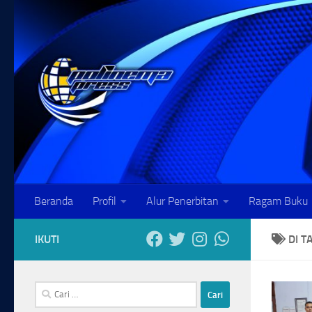
Skip to content
Beranda
Profil
Alur Penerbitan
Ragam Buku
IKUTI
DI T
Cari
untuk: