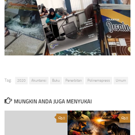
Tag:
2020
Akuntansi
Buku
Penerbitan
Polinemapress
Umum
MUNGKIN ANDA JUGA MENYUKAI
0
0