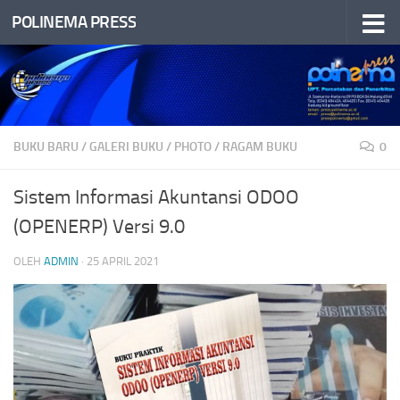
POLINEMA PRESS
Skip to content
BUKU BARU
/
GALERI BUKU
/
PHOTO
/
RAGAM BUKU
0
Sistem Informasi Akuntansi ODOO
(OPENERP) Versi 9.0
OLEH
ADMIN
·
25 APRIL 2021