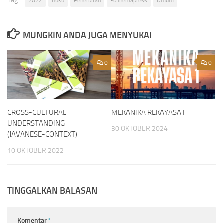
Tag:
2022
Buku
Penerbitan
Polinemapress
Umum
MUNGKIN ANDA JUGA MENYUKAI
0
0
CROSS-CULTURAL
MEKANIKA REKAYASA I
UNDERSTANDING
30 OKTOBER 2024
(JAVANESE-CONTEXT)
10 OKTOBER 2022
TINGGALKAN BALASAN
Komentar
*