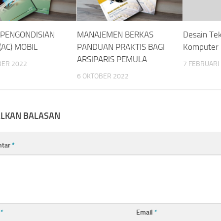
 PENGONDISIAN
MANAJEMEN BERKAS
Desain Tek
(AC) MOBIL
PANDUAN PRAKTIS BAGI
Komputer
ARSIPARIS PEMULA
BER 2022
7 FEBRUARI
6 OKTOBER 2022
ALKAN BALASAN
ntar
*
a
*
Email
*