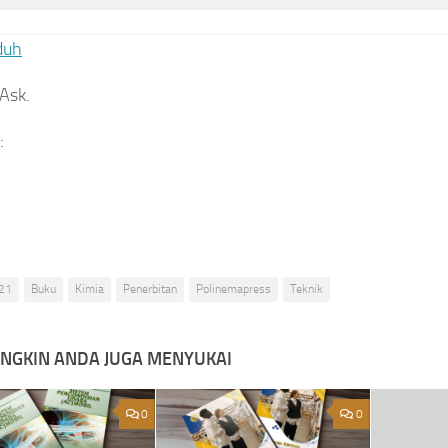
duh
 Ask.
:
21
Buku
Kimia
Penerbitan
Polinemapress
Teknik
NGKIN ANDA JUGA MENYUKAI
0
0