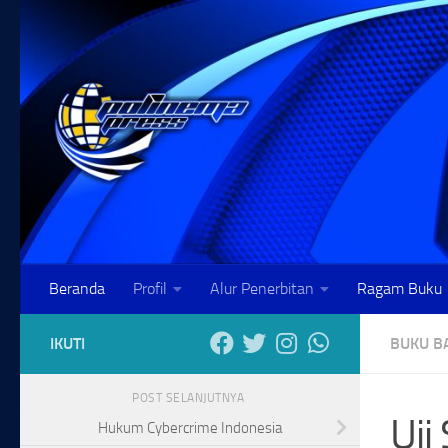
Skip to content
Beranda
Profil
Alur Penerbitan
Ragam Buku
IKUTI
BUKU B
POST SELANJUTNYA
Uji
Hukum Cybercrime Indonesia