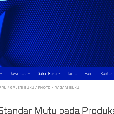
Download
Galeri Buku
Jurnal
Form
Kontak
ARU
/
GALERI BUKU
/
PHOTO
/
RAGAM BUKU
 Standar Mutu pada Produk