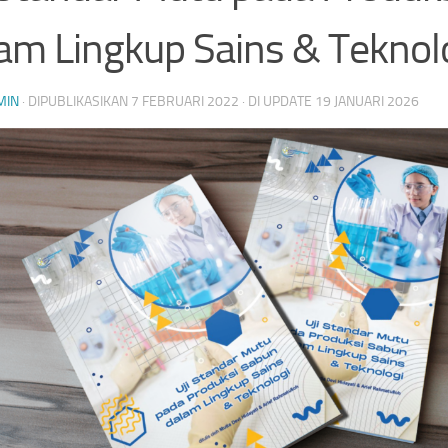
am Lingkup Sains & Teknol
MIN
· DIPUBLIKASIKAN
7 FEBRUARI 2022
· DI UPDATE
19 JANUARI 2026