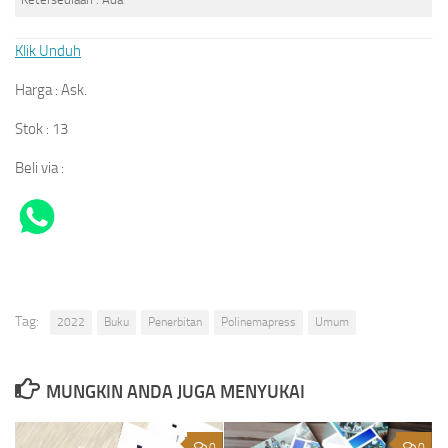
Klik Unduh
Harga : Ask.
Stok : 13
Beli via :
Tag:
2022
Buku
Penerbitan
Polinemapress
Umum
MUNGKIN ANDA JUGA MENYUKAI
0
0