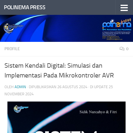
POLINEMA PRESS
Skip to content
PROFILE
0
Sistem Kendali Digital: Simulasi dan
Implementasi Pada Mikrokontroler AVR
OLEH
ADMIN
· DIPUBLIKASIKAN
26 AGUSTUS 2024
· DI UPDATE
25
NOVEMBER 2024