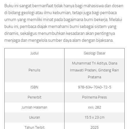
Buku ini sangat bermanfaat tidak hanya bagi mahasiswa dan dosen
di bidang geologi atau ilmu kebumian, tetapi juga bagi pembaca
umum yang memiliki minat pada bagaimana bumi bekerja. Melalui
buku ini, pembaca diajak memahami bumi sebagai sistem yang
dinamis, sekaligus menumbuhkan kesadaran akan pentingnya
menjaga dan mengelola sumber daya alam dengan bijaksana.
Judul
Geologi Dasar
Muhammad Tri Aditya, Diana
Penulis
Irmawati Pradani, Gindang Rain
Pratama
ISBN
978-634-7040-72-5
Penerbit
Polinema Press
Jumlah Halaman
xxii; 282
Ukuran
15.5 x 23 cm
Tahun Terbit
2025