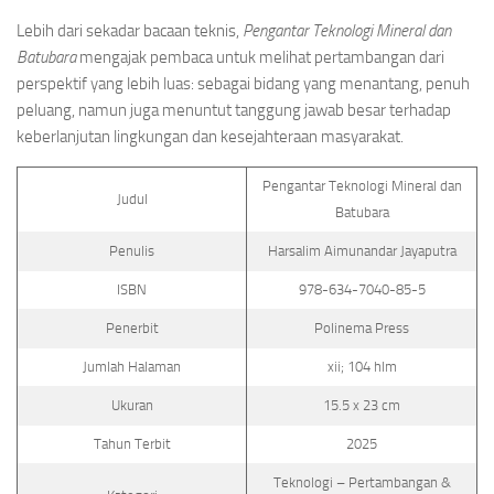
Lebih dari sekadar bacaan teknis,
Pengantar Teknologi Mineral dan
Batubara
mengajak pembaca untuk melihat pertambangan dari
perspektif yang lebih luas: sebagai bidang yang menantang, penuh
peluang, namun juga menuntut tanggung jawab besar terhadap
keberlanjutan lingkungan dan kesejahteraan masyarakat.
Pengantar Teknologi Mineral dan
Judul
Batubara
Penulis
Harsalim Aimunandar Jayaputra
ISBN
978-634-7040-85-5
Penerbit
Polinema Press
Jumlah Halaman
xii; 104 hlm
Ukuran
15.5 x 23 cm
Tahun Terbit
2025
Teknologi – Pertambangan &