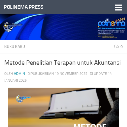
POLINEMA PRESS
Skip to content
BUKU BARU
0
Metode Penelitian Terapan untuk Akuntansi
OLEH
ADMIN
· DIPUBLIKASIKAN
19 NOVEMBER 2025
· DI UPDATE
14
JANUARI 2026