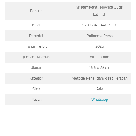
Ari Kamayanti, Novrida Qudsi
Penulis
Lutfillah
ISBN
978-634-7448-53-8
Penerbit
Polinema Press
Tahun Terbit
2025
Jumlah Halaman
xii; 110 hlm
Ukuran
15.5 x 23 cm
Kategori
Metode Penelitian/Riset Terapan
Stok
Ada
Pesan
Whatsapp