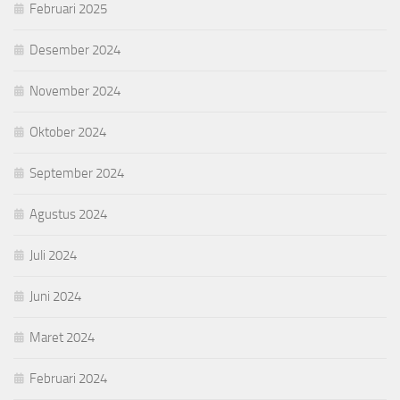
Februari 2025
Desember 2024
November 2024
Oktober 2024
September 2024
Agustus 2024
Juli 2024
Juni 2024
Maret 2024
Februari 2024