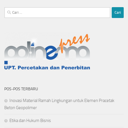
Cari
untuk:
POS-POS TERBARU
Inovasi Material Ramah Lingkungan untuk Elemen Pracetak
Beton Geopolimer
Etika dan Hukum Bisnis