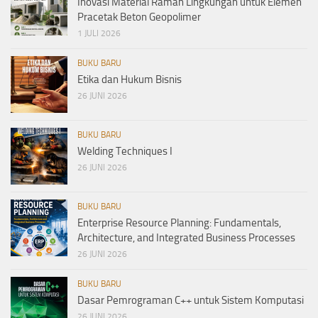
Inovasi Material Ramah Lingkungan untuk Elemen
Pracetak Beton Geopolimer
1 JULI 2026
BUKU BARU
Etika dan Hukum Bisnis
26 JUNI 2026
BUKU BARU
Welding Techniques I
26 JUNI 2026
BUKU BARU
Enterprise Resource Planning: Fundamentals,
Architecture, and Integrated Business Processes
26 JUNI 2026
BUKU BARU
Dasar Pemrograman C++ untuk Sistem Komputasi
26 JUNI 2026