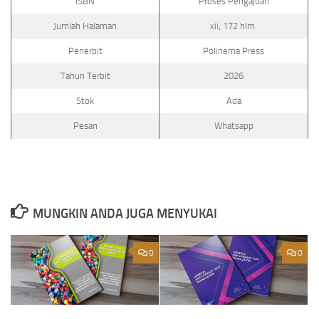
ISBN
Proses Pengajuan
Jumlah Halaman
xii; 172 hlm.
Penerbit
Polinema Press
Tahun Terbit
2026
Stok
Ada
Pesan
Whatsapp
MUNGKIN ANDA JUGA MENYUKAI
0
0