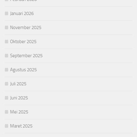
Januari 2026
November 2025
Oktober 2025
September 2025
Agustus 2025
Juli 2025
Juni 2025
Mei 2025
Maret 2025