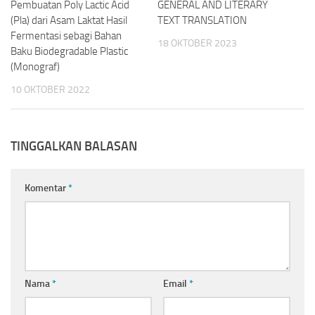
Pembuatan Poly Lactic Acid
GENERAL AND LITERARY
(Pla) dari Asam Laktat Hasil
TEXT TRANSLATION
Fermentasi sebagi Bahan
18 OKTOBER 2023
Baku Biodegradable Plastic
(Monograf)
10 OKTOBER 2022
TINGGALKAN BALASAN
Komentar
*
Nama
*
Email
*