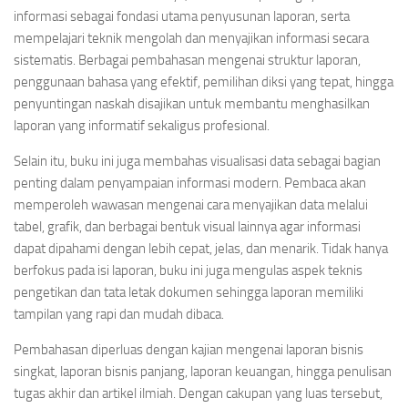
informasi sebagai fondasi utama penyusunan laporan, serta
mempelajari teknik mengolah dan menyajikan informasi secara
sistematis. Berbagai pembahasan mengenai struktur laporan,
penggunaan bahasa yang efektif, pemilihan diksi yang tepat, hingga
penyuntingan naskah disajikan untuk membantu menghasilkan
laporan yang informatif sekaligus profesional.
Selain itu, buku ini juga membahas visualisasi data sebagai bagian
penting dalam penyampaian informasi modern. Pembaca akan
memperoleh wawasan mengenai cara menyajikan data melalui
tabel, grafik, dan berbagai bentuk visual lainnya agar informasi
dapat dipahami dengan lebih cepat, jelas, dan menarik. Tidak hanya
berfokus pada isi laporan, buku ini juga mengulas aspek teknis
pengetikan dan tata letak dokumen sehingga laporan memiliki
tampilan yang rapi dan mudah dibaca.
Pembahasan diperluas dengan kajian mengenai laporan bisnis
singkat, laporan bisnis panjang, laporan keuangan, hingga penulisan
tugas akhir dan artikel ilmiah. Dengan cakupan yang luas tersebut,