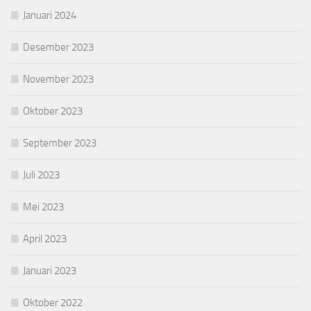
Januari 2024
Desember 2023
November 2023
Oktober 2023
September 2023
Juli 2023
Mei 2023
April 2023
Januari 2023
Oktober 2022