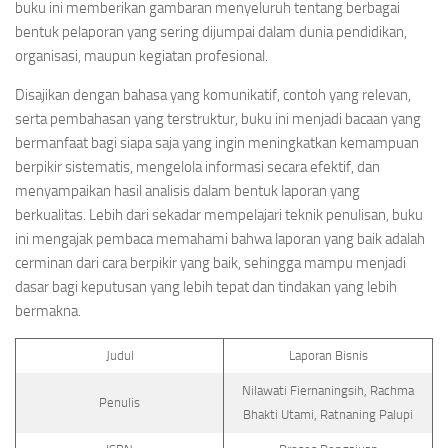
buku ini memberikan gambaran menyeluruh tentang berbagai
bentuk pelaporan yang sering dijumpai dalam dunia pendidikan,
organisasi, maupun kegiatan profesional.
Disajikan dengan bahasa yang komunikatif, contoh yang relevan,
serta pembahasan yang terstruktur, buku ini menjadi bacaan yang
bermanfaat bagi siapa saja yang ingin meningkatkan kemampuan
berpikir sistematis, mengelola informasi secara efektif, dan
menyampaikan hasil analisis dalam bentuk laporan yang
berkualitas. Lebih dari sekadar mempelajari teknik penulisan, buku
ini mengajak pembaca memahami bahwa laporan yang baik adalah
cerminan dari cara berpikir yang baik, sehingga mampu menjadi
dasar bagi keputusan yang lebih tepat dan tindakan yang lebih
bermakna.
Judul
Laporan Bisnis
Nilawati Fiernaningsih, Rachma
Penulis
Bhakti Utami, Ratnaning Palupi