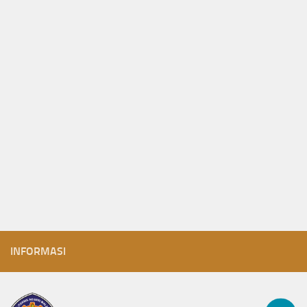
INFORMASI