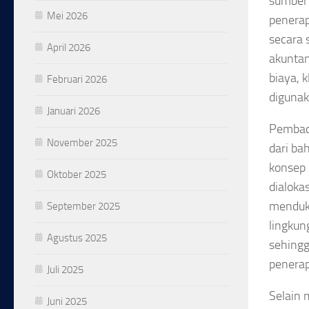
sumber 
Mei 2026
penerap
secara 
April 2026
akuntan
biaya, 
Februari 2026
digunak
Januari 2026
Pembaca
November 2025
dari ba
konsep 
Oktober 2025
dialoka
menduk
September 2025
lingkun
Agustus 2025
sehing
penera
Juli 2025
Selain 
Juni 2025