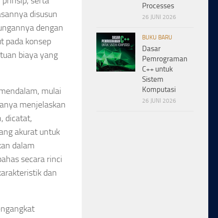
rinsip, serta
Processes
asannya disusun
26 JUNI 2026
ubungannya dengan
BUKU BARU
ut pada konsep
Dasar
entuan biaya yang
Pemrograman
C++ untuk
Sistem
Komputasi
 mendalam, mulai
26 JUNI 2026
 hanya menjelaskan
 dicatat,
yang akurat untuk
kan dalam
ahas secara rinci
akteristik dan
engangkat