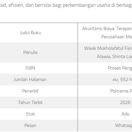
epat, efisien, dan bernilai bagi perkembangan usaha di berbag
.
Akuntansi Biaya: Terap
Judul Buku
Perusahaan Ma
Wiwik Mukholafatul Fari
Penulis
Alawia, Shinta L
ISBN
Proses Peng
Jumlah Halaman
xiv; 552 h
Penerbit
Polinema P
Tahun Terbit
2026
Stok
Ada
Pesan
Whatsa