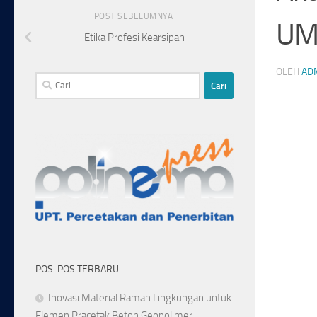
POST SEBELUMNYA
UM
Etika Profesi Kearsipan
OLEH
AD
Cari
untuk:
POS-POS TERBARU
Inovasi Material Ramah Lingkungan untuk
Elemen Pracetak Beton Geopolimer