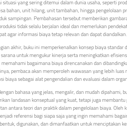
i situasi yang sering ditemui dalam dunia usaha, seperti pro
sisa bahan, unit hilang, unit tambahan, hingga pengelolaan 
oduk sampingan. Pembahasan tersebut memberikan gambar
produksi tidak selalu berjalan ideal dan memerlukan pendeka
pat agar informasi biaya tetap relevan dan dapat diandalkan.
gian akhir, buku ini memperkenalkan konsep biaya standar da
 sarana untuk mengukur kinerja serta meningkatkan efisiensi
 memahami bagaimana biaya direncanakan dan dibandingk
sinya, pembaca akan memperoleh wawasan yang lebih luas
si biaya sebagai alat pengendalian dan evaluasi dalam orga
 dengan bahasa yang jelas, mengalir, dan mudah dipahami, bu
kan landasan konseptual yang kuat, tetapi juga membantu
itan antara teori dan praktik dalam pengelolaan biaya. Oleh ka
enjadi referensi bagi siapa saja yang ingin memahami baga
ibentuk, digunakan, dan dimanfaatkan untuk menciptakan k