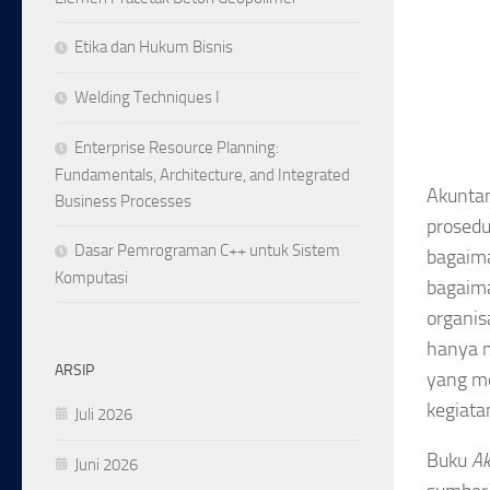
Etika dan Hukum Bisnis
Welding Techniques I
Enterprise Resource Planning:
Fundamentals, Architecture, and Integrated
Akuntan
Business Processes
prosedu
Dasar Pemrograman C++ untuk Sistem
bagaima
Komputasi
bagaima
organis
hanya m
ARSIP
yang me
kegiata
Juli 2026
Buku
Ak
Juni 2026