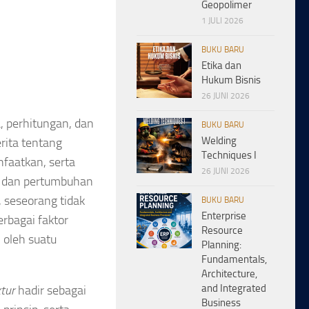
Geopolimer
1 JULI 2026
BUKU BARU
Etika dan
Hukum Bisnis
26 JUNI 2026
, perhitungan, dan
BUKU BARU
Welding
erita tentang
Techniques I
faatkan, serta
26 JUNI 2026
n dan pertumbuhan
 seseorang tidak
BUKU BARU
Enterprise
rbagai faktor
Resource
n oleh suatu
Planning:
Fundamentals,
Architecture,
and Integrated
tur
hadir sebagai
Business