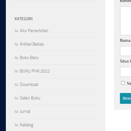
Kome
KATEGORI
Alur Penerbitan
Nam
Artikel Bebas
Buku Baru
Situs
BUKU PHK 2022
Si
Download
Galeri Buku
Jurnal
Katalog