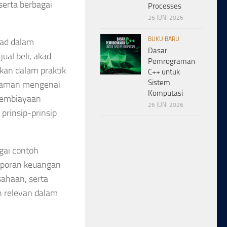
serta berbagai
Processes
26 JUNI 2026
BUKU BARU
kad dalam
Dasar
ual beli, akad
Pemrograman
akan dalam praktik
C++ untuk
Sistem
haman mengenai
Komputasi
 pembiayaan
26 JUNI 2026
prinsip-prinsip
gai contoh
laporan keuangan
sahaan, serta
 relevan dalam