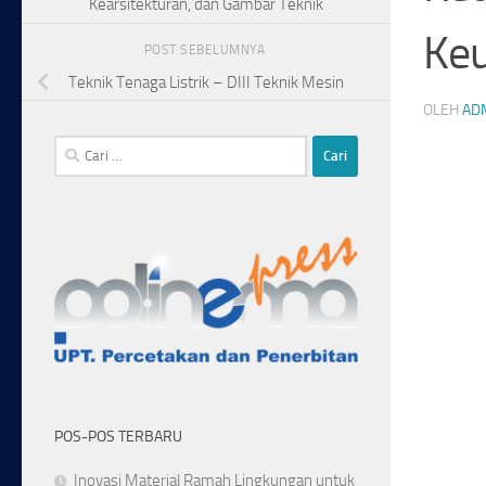
Kearsitekturan, dan Gambar Teknik
Ke
POST SEBELUMNYA
Teknik Tenaga Listrik – DIII Teknik Mesin
OLEH
AD
Cari
untuk:
POS-POS TERBARU
Inovasi Material Ramah Lingkungan untuk