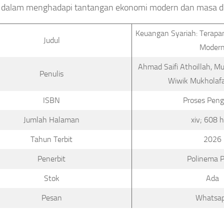
n dalam menghadapi tantangan ekonomi modern dan masa d
Keuangan Syariah: Terapa
Judul
Moder
Ahmad Saifi Athoillah, Mut
Penulis
Wiwik Mukholafa
ISBN
Proses Peng
Jumlah Halaman
xiv; 608 h
Tahun Terbit
2026
Penerbit
Polinema P
Stok
Ada
Pesan
Whatsa