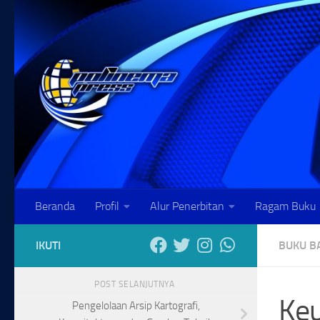
Skip to content
Beranda
Profil
Alur Penerbitan
Ragam Buku
IKUTI
BUKU B
POST SELANJUTNYA
Keu
Pengelolaan Arsip Kartografi,