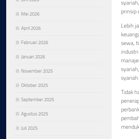
syariah
prinsip
Mei 2026
Lebih j
April 2026
keuanga
Februari 2026
sewa, t
indust
Januari 2026
manajem
syariah
November 2025
syariah
Oktober 2025
Tidak h
September 2025
penerap
perbank
Agustus 2025
pembaha
menduk
Juli 2025