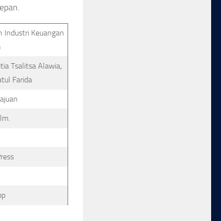
epan.
n Industri Keuangan
n
ia Tsalitsa Alawia,
tul Farida
ajuan
lm.
ress
pp