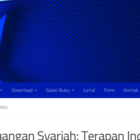
Download
Galeri Buku
Jurnal
Form
Kontak
ARU
angan Syariah: Terapan Ind