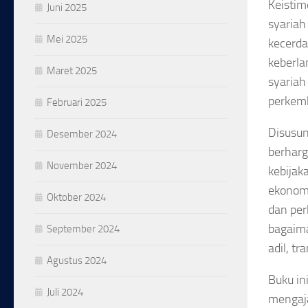
Keistim
Juni 2025
syariah
Mei 2025
kecerdas
keberla
Maret 2025
syariah
perkemb
Februari 2025
Disusun
Desember 2024
berharg
November 2024
kebija
ekonomi
Oktober 2024
dan per
bagaim
September 2024
adil, t
Agustus 2024
Buku in
Juli 2024
mengaj