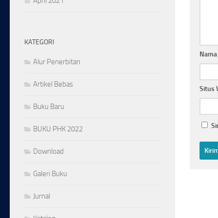
April 2021
KATEGORI
Nam
Alur Penerbitan
Artikel Bebas
Situs
Buku Baru
Si
BUKU PHK 2022
Download
Galeri Buku
Jurnal