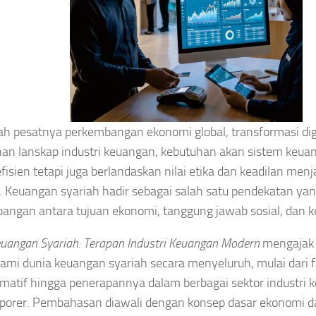
ah pesatnya perkembangan ekonomi global, transformasi digi
an lanskap industri keuangan, kebutuhan akan sistem keua
fisien tetapi juga berlandaskan nilai etika dan keadilan men
. Keuangan syariah hadir sebagai salah satu pendekatan y
angan antara tujuan ekonomi, tanggung jawab sosial, dan k
uangan Syariah: Terapan Industri Keuangan Modern
mengajak
i dunia keuangan syariah secara menyeluruh, mulai dari fo
matif hingga penerapannya dalam berbagai sektor industri 
porer. Pembahasan diawali dengan konsep dasar ekonomi 