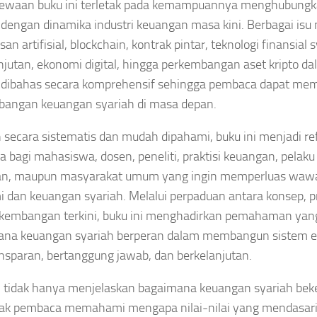
ewaan buku ini terletak pada kemampuannya menghubungkan
 dengan dinamika industri keuangan masa kini. Berbagai isu 
an artifisial, blockchain, kontrak pintar, teknologi finansial 
njutan, ekonomi digital, hingga perkembangan aset kripto da
 dibahas secara komprehensif sehingga pembaca dapat me
angan keuangan syariah di masa depan.
 secara sistematis dan mudah dipahami, buku ini menjadi re
a bagi mahasiswa, dosen, peneliti, praktisi keuangan, pelak
kan, maupun masyarakat umum yang ingin memperluas wa
 dan keuangan syariah. Melalui perpaduan antara konsep, pra
kembangan terkini, buku ini menghadirkan pemahaman yan
ana keuangan syariah berperan dalam membangun sistem e
ransparan, bertanggung jawab, dan berkelanjutan.
i tidak hanya menjelaskan bagaimana keuangan syariah beker
ak pembaca memahami mengapa nilai-nilai yang mendasar