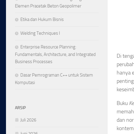
Elemen Pracetak Beton Geopolimer
Etika dan Hukum Bisnis
Welding Techniques I
Enterprise Resource Planning:
Fundamentals, Architecture, and Integrated
Di teng
Business Processes
perubah
hanya e
Dasar Pemrograman C++ untuk Sistem
penting
Komputasi
keseimb
Buku
Ke
ARSIP
memaham
dan nor
Juli 2026
kontem
Juni 2026