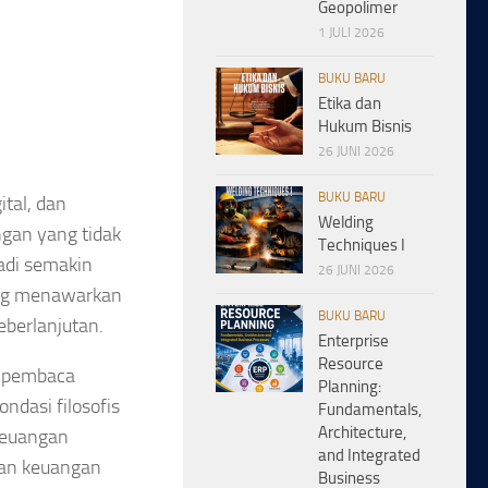
Geopolimer
1 JULI 2026
BUKU BARU
Etika dan
Hukum Bisnis
26 JUNI 2026
BUKU BARU
tal, dan
Welding
ngan yang tidak
Techniques I
jadi semakin
26 JUNI 2026
ang menawarkan
BUKU BARU
eberlanjutan.
Enterprise
Resource
 pembaca
Planning:
ndasi filosofis
Fundamentals,
Architecture,
keuangan
and Integrated
dan keuangan
Business