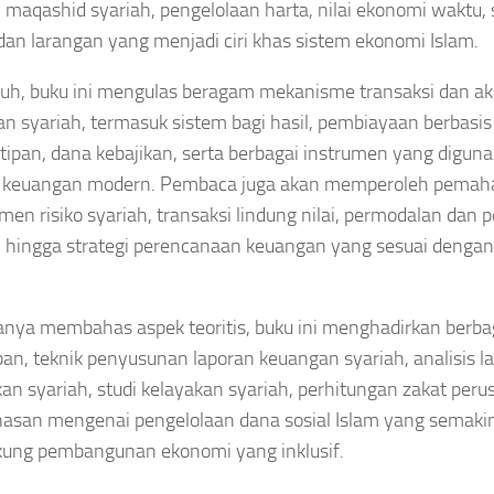
, maqashid syariah, pengelolaan harta, nilai ekonomi waktu, 
 dan larangan yang menjadi ciri khas sistem ekonomi Islam.
auh, buku ini mengulas beragam mekanisme transaksi dan a
n syariah, termasuk sistem bagi hasil, pembiayaan berbasis j
itipan, dana kebajikan, serta berbagai instrumen yang digun
ri keuangan modern. Pembaca juga akan memperoleh pema
en risiko syariah, transaksi lindung nilai, permodalan dan
, hingga strategi perencanaan keuangan yang sesuai dengan 
.
anya membahas aspek teoritis, buku ini menghadirkan berba
an, teknik penyusunan laporan keuangan syariah, analisis 
an syariah, studi kelayakan syariah, perhitungan zakat peru
san mengenai pengelolaan dana sosial Islam yang semakin
ung pembangunan ekonomi yang inklusif.