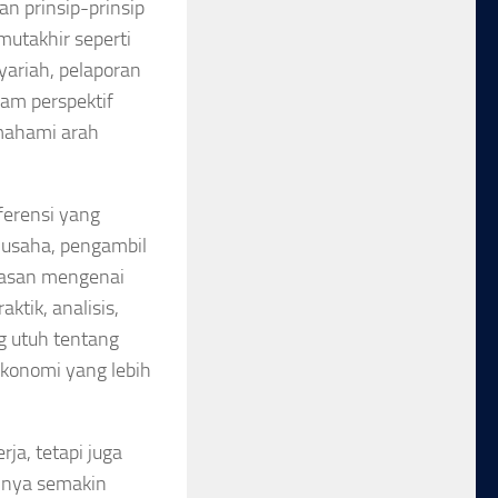
 prinsip-prinsip
mutakhir seperti
syariah, pelaporan
lam perspektif
mahami arah
ferensi yang
u usaha, pengambil
wasan mengenai
ktik, analisis,
g utuh tentang
konomi yang lebih
ja, tetapi juga
inya semakin