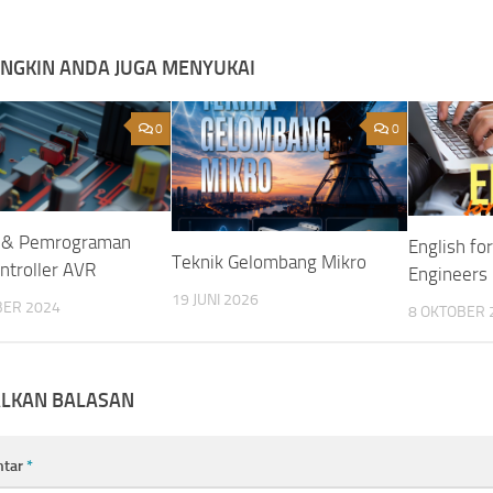
NGKIN ANDA JUGA MENYUKAI
0
0
i & Pemrograman
English fo
Teknik Gelombang Mikro
ntroller AVR
Engineers
19 JUNI 2026
BER 2024
8 OKTOBER 
ALKAN BALASAN
ntar
*