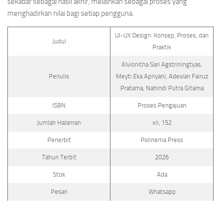
sekadar sebagai hasil akhir, melainkan sebagai proses yang
menghadirkan nilai bagi setiap pengguna.
UI-UX Design: Konsep, Proses, dan
Judul
Praktik
Alvionitha Sari Agstriningtyas,
Penulis
Meyti Eka Apriyani, Adevian Fairuz
Pratama, Nahindi Putra Gitama
ISBN
Proses Pengajuan
Jumlah Halaman
xii; 152
Penerbit
Polinema Press
Tahun Terbit
2026
Stok
Ada
Pesan
Whatsapp