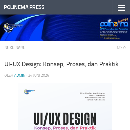
POLINEMA PRESS
Skip to content
BUKU BARU
0
UI-UX Design: Konsep, Proses, dan Praktik
OLEH
ADMIN
·
24 JUNI 2026