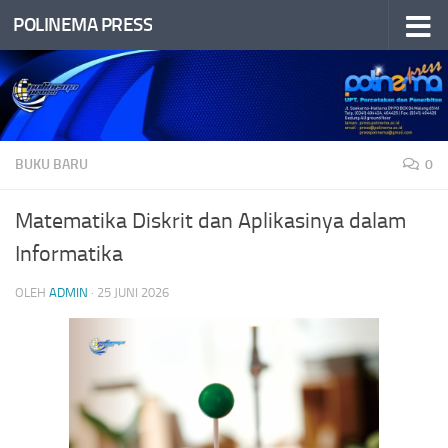
POLINEMA PRESS
Skip to content
BUKU BARU
0
Matematika Diskrit dan Aplikasinya dalam
Informatika
OLEH
ADMIN
·
25 JUNI 2026