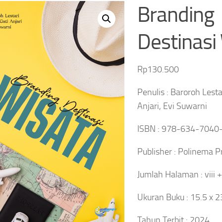
Branding
Destinasi
Rp
130.500
Penulis : Baroroh Lesta
Anjari, Evi Suwarni
ISBN : 978-634-7040
Publisher : Polinema P
Jumlah Halaman : viii 
Ukuran Buku : 15.5 x 
Tahun Terbit : 2024