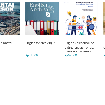
n Rantai
English for Archiving 2
English Coursebook of
E
Entrepreneurship for
C
Vocational Students
0
Rp
73.500
Rp
67.500