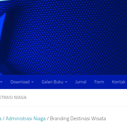
Download
Galeri Buku
Jurnal
Form
Kontak
STRASI NIAGA
a
/
Administrasi Niaga
/ Branding Destinasi Wisata