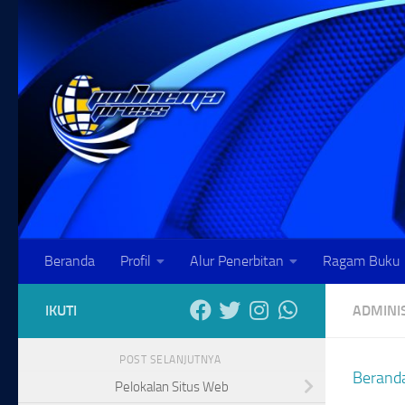
Skip to content
Beranda
Profil
Alur Penerbitan
Ragam Buku
IKUTI
ADMINI
POST SELANJUTNYA
Berand
Pelokalan Situs Web