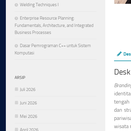
Welding Techniques I
Enterprise Resource Planning:
Fundamentals, Architecture, and Integrated
Business Processes
Dasar Pemrograman C++ untuk Sistem
Komputasi
Des
Deskr
ARSIP
Brandin
Juli 2026
identit
tengah
Juni 2026
dan str
Mei 2026
pariwi
wisata 
April 2026