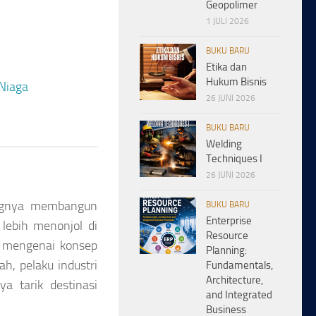
Geopolimer
1 JULI 2026
BUKU BARU
Etika dan
Hukum Bisnis
 Niaga
26 JUNI 2026
BUKU BARU
Welding
Techniques I
26 JUNI 2026
ngnya membangun
BUKU BARU
Enterprise
 lebih menonjol di
Resource
p mengenai konsep
Planning:
h, pelaku industri
Fundamentals,
Architecture,
a tarik destinasi
and Integrated
Business