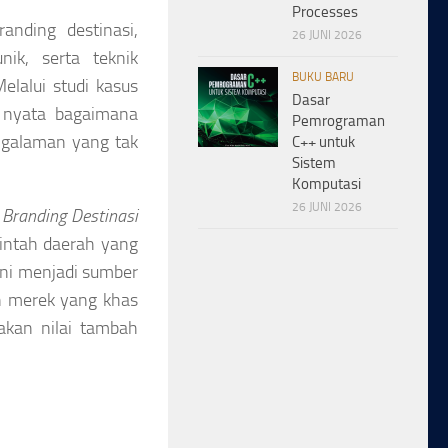
Processes
anding destinasi,
26 JUNI 2026
ik, serta teknik
BUKU BARU
elalui studi kasus
Dasar
h nyata bagaimana
Pemrograman
ngalaman yang tak
C++ untuk
Sistem
Komputasi
26 JUNI 2026
,
Branding Destinasi
intah daerah yang
ini menjadi sumber
n merek yang khas
akan nilai tambah