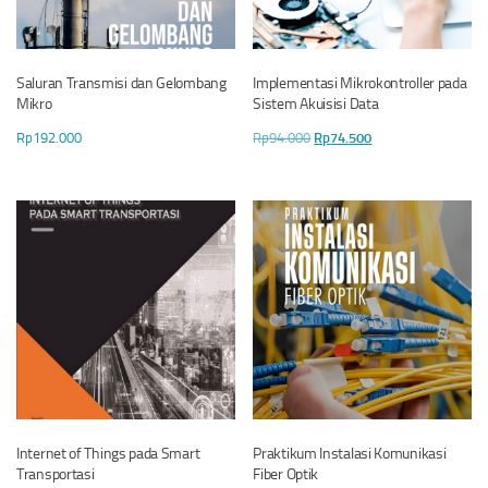
Saluran Transmisi dan Gelombang
Implementasi Mikrokontroller pada
Mikro
Sistem Akuisisi Data
Harga
Harga
Rp
192.000
Rp
94.000
Rp
74.500
aslinya
saat
adalah:
ini
Rp94.000.
adalah:
Rp74.500.
Internet of Things pada Smart
Praktikum Instalasi Komunikasi
Transportasi
Fiber Optik