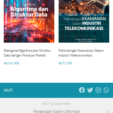
Mengenal Algoritma dan Struktur
Perlindungan Keamanan Dalam
Data dengan Panduan Praktis
Industri Telekomunikasi
Rp
124.500
Rp
71.250
IKUTI
POST SELANJUTNYA
Pengenalan Sistem Informasi