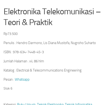
Elektronika Telekomunikasi –
Teori & Praktik
Rp
73.500
Penulis : Hendro Darmono, Lis Diana Mustofa, Nugroho Suharto
ISBN : 978-634-7448-45-3
Jumlah Halaman : xii; 86 hlm
Katalog : Electrical & Telecommunications Engineering
Pesan :
Whatsapp
Stok 6
Kategori:
Buku Umum
,
Teknik Elektronika
,
Teknik Informatika