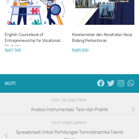
English Coursebook of
Keselamatan dan Kesehatan Kerja
Entrepreneurship for Vocational
Bidang Perkantoran
Students
Rp
67.500
Rp
85.500
IKUTI
POST SELANJUTNYA
Analisis Instrumentasi: Teori dan Praktik
POST SEBELUMNYA
Spreadsheet Untuk Perhitungan Termodinamika Teknik