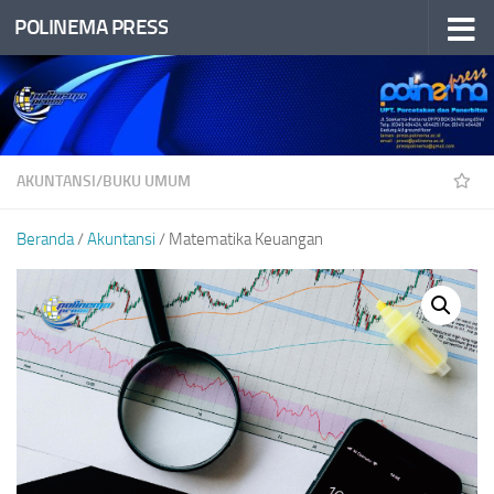
POLINEMA PRESS
Skip to content
AKUNTANSI
/
BUKU UMUM
Beranda
/
Akuntansi
/ Matematika Keuangan