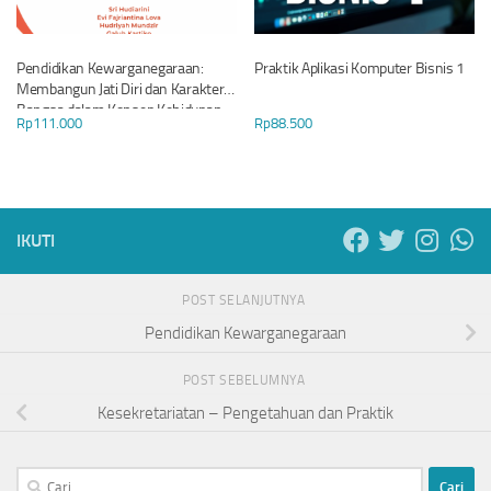
Pendidikan Kewarganegaraan:
Praktik Aplikasi Komputer Bisnis 1
Membangun Jati Diri dan Karakter
Bangsa dalam Konsep Kehidupan
Rp
111.000
Rp
88.500
Bernegara
IKUTI
POST SELANJUTNYA
Pendidikan Kewarganegaraan
POST SEBELUMNYA
Kesekretariatan – Pengetahuan dan Praktik
Cari