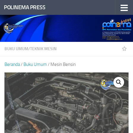
POLINEMA PRESS
Skip to content
BUKU UMUM
/
TEKNIK MESIN
Beranda
/
Buku Umum
/ Mesin Bensin