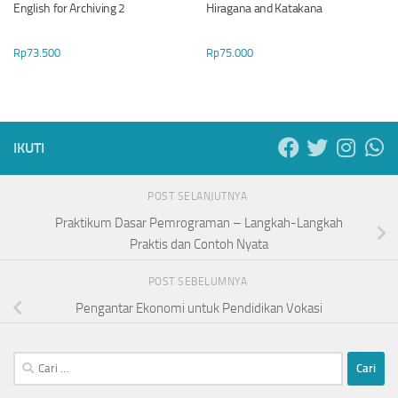
English for Archiving 2
Hiragana and Katakana
Rp
73.500
Rp
75.000
IKUTI
POST SELANJUTNYA
Praktikum Dasar Pemrograman – Langkah-Langkah
Praktis dan Contoh Nyata
POST SEBELUMNYA
Pengantar Ekonomi untuk Pendidikan Vokasi
Cari
untuk: