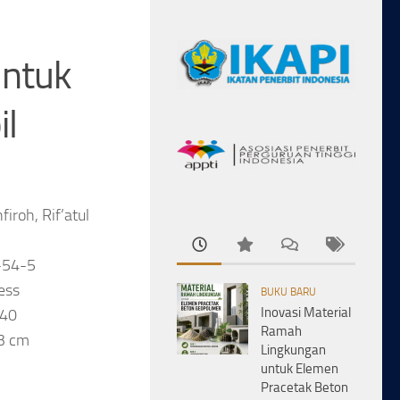
untuk
il
firoh, Rif’atul
-54-5
ess
BUKU BARU
Inovasi Material
140
Ramah
23 cm
Lingkungan
untuk Elemen
Pracetak Beton