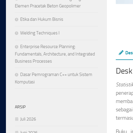
Elemen Pracetak Beton Geopolimer
Etika dan Hukum Bisnis
Welding Techniques I
Enterprise Resource Planning:
Des
Fundamentals, Architecture, and Integrated
Business Processes
Deskr
Dasar Pemrograman C++ untuk Sistem
Komputasi
Statist
penerap
memban
ARSIP
sebagai
termasu
Juli 2026
Buku in
Juni 2026