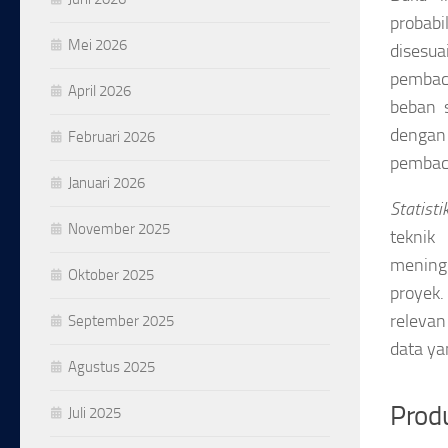
probabi
Mei 2026
disesua
pembaca
April 2026
beban s
dengan
Februari 2026
pembac
Januari 2026
Statist
November 2025
teknik
meningk
Oktober 2025
proyek.
relevan
September 2025
data yan
Agustus 2025
Produ
Juli 2025