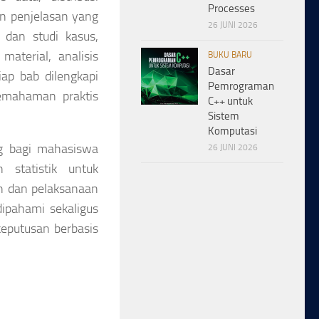
Processes
an penjelasan yang
26 JUNI 2026
 dan studi kasus,
material, analisis
BUKU BARU
Dasar
iap bab dilengkapi
Pemrograman
pemahaman praktis
C++ untuk
Sistem
Komputasi
g bagi mahasiswa
26 JUNI 2026
 statistik untuk
an dan pelaksanaan
ipahami sekaligus
eputusan berbasis