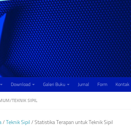
Download
Galeri Buku
Jurnal
Form
Kontak
UMUM
/
TEKNIK SIPIL
a
/
Teknik Sipil
/ Statistika Terapan untuk Teknik Sipil