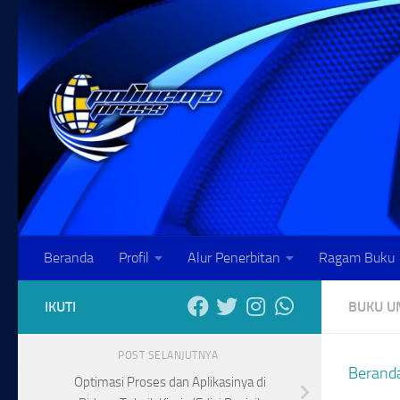
Skip to content
Beranda
Profil
Alur Penerbitan
Ragam Buku
IKUTI
BUKU 
POST SELANJUTNYA
Berand
Optimasi Proses dan Aplikasinya di