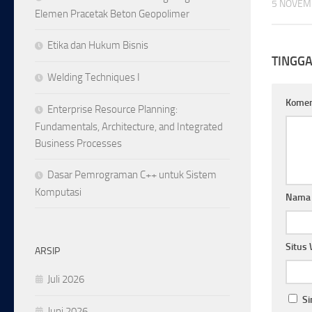
5 NOVEM
Elemen Pracetak Beton Geopolimer
Etika dan Hukum Bisnis
TINGG
Welding Techniques I
Kome
Enterprise Resource Planning:
Fundamentals, Architecture, and Integrated
Business Processes
Dasar Pemrograman C++ untuk Sistem
Komputasi
Nam
Situs
ARSIP
Juli 2026
Si
Juni 2026