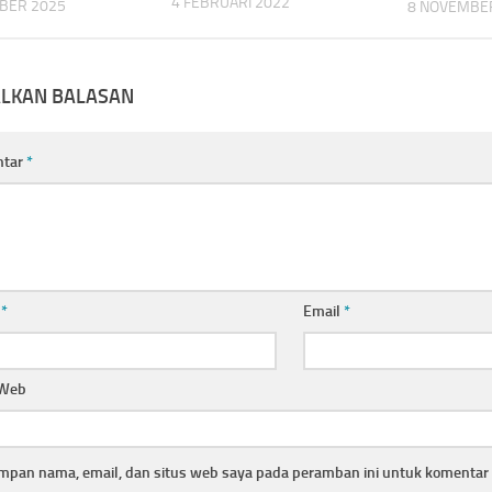
4 FEBRUARI 2022
BER 2025
8 NOVEMBE
ALKAN BALASAN
ntar
*
a
*
Email
*
 Web
mpan nama, email, dan situs web saya pada peramban ini untuk komentar 