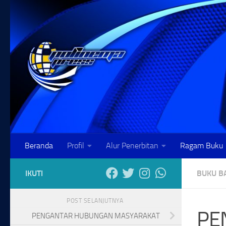
Skip to content
Beranda
Profil
Alur Penerbitan
Ragam Buku
IKUTI
BUKU B
POST SELANJUTNYA
PE
PENGANTAR HUBUNGAN MASYARAKAT