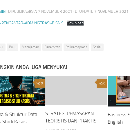
MIN
· DIPUBLIKASIKAN
7 NOVEMBER 2021
· DI UPDATE
7 NOVEMBER 2021
-PENGANTAR-ADMINISTRASI-BISNIS
Download
21
Buku
Manajemen
Penerbitan
Polinemapress
Sosial
NGKIN ANDA JUGA MENYUKAI
0
0
STRATEGI PEMASARAN
ma & Struktur Data
Business S
TEORISTIS DAN PRAKTIS
s Studi Kasus
English