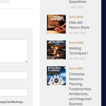
Geopolimer
R 2023
1 JULI 2026
BUKU BARU
Etika dan
Hukum Bisnis
26 JUNI 2026
BUKU BARU
Welding
Techniques I
26 JUNI 2026
BUKU BARU
Enterprise
Resource
Planning:
Fundamentals,
Architecture,
and Integrated
saya berikutnya.
Business