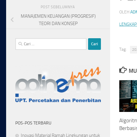
POST SEBELUMNYA
OLEH
AD
MANAJEMEN KEUANGAN (PROGRESIF)
TEORI DAN KONSEP
LENGKAP
Cari
untuk:
Tag:
20
MU
Algorit
POS-POS TERBARU
Berbasi
Inovasi Material Ramah Lingkungan untuk