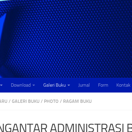
Download
Galeri Buku
Jurnal
Form
Kontak
ARU
/
GALERI BUKU
/
PHOTO
/
RAGAM BUKU
NGANTAR ADMINISTRASI B